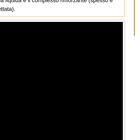
na liquida e il complesso rinforzante (spesso è
ttata).