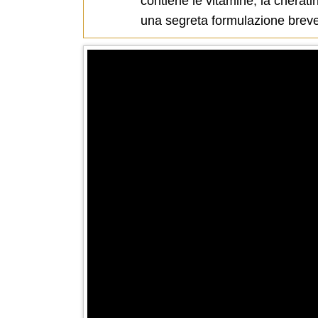
contiene le vitamine, la cherati
una segreta formulazione breve