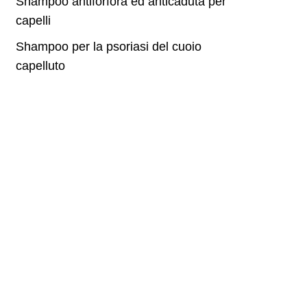
Shampoo antiforfora ed anticaduta per
capelli
Shampoo per la psoriasi del cuoio
capelluto