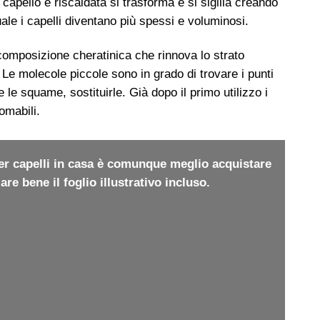
apello e riscaldata si trasforma e si sigilla creando
ale i capelli diventano più spessi e voluminosi.
omposizione cheratinica che rinnova lo strato
 Le molecole piccole sono in grado di trovare i punti
le squame, sostituirle. Già dopo il primo utilizzo i
domabili.
per capelli in casa è comunque meglio acquistare
e bene il foglio illustrativo incluso.